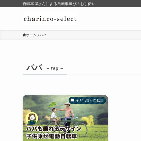
自転車屋さんによる自転車選びのお手伝い
ホーム
パパ
パパ
– tag –
子ども乗せ自転車