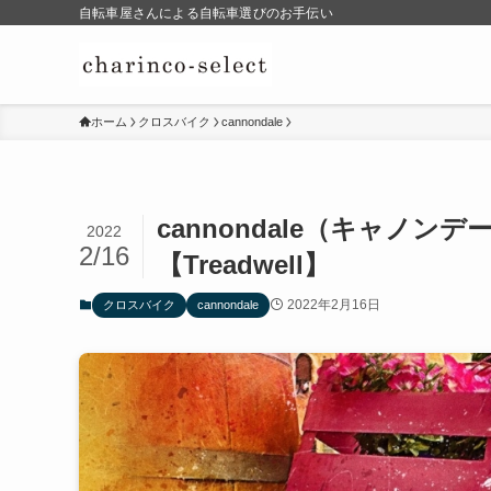
自転車屋さんによる自転車選びのお手伝い
ホーム
クロスバイク
cannondale
cannondale（キャノ
2022
2/16
【Treadwell】
2022年2月16日
クロスバイク
cannondale