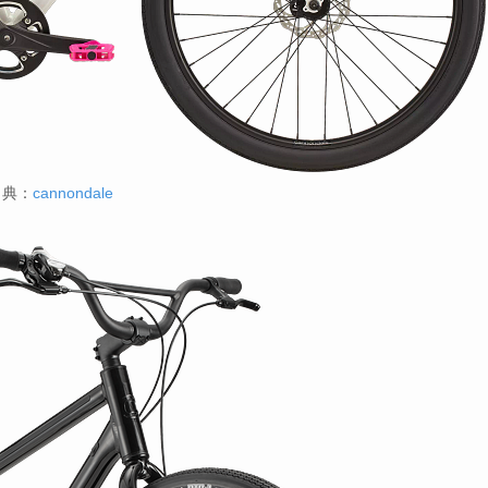
出典：
cannondale