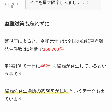
イクを最大限楽しみましょう！
チャーリー店
長
盗難対策も忘れずに！
警視庁によると、令和元年では全国の自転車盗難
発生件数は1年間で
168,703件
。
単純計算で一日に
462件
も盗難が発生しているとい
う事です。
盗難の発生場所の
約50％
が住宅
というデータも出
ています。