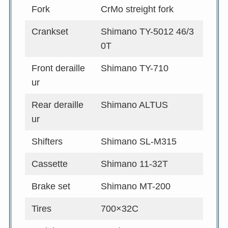
Fork
CrMo streight fork
Crankset
Shimano TY-5012 46/3
0T
Front deraille
Shimano TY-710
ur
Rear deraille
Shimano ALTUS
ur
Shifters
Shimano SL-M315
Cassette
Shimano 11-32T
Brake set
Shimano MT-200
Tires
700×32C