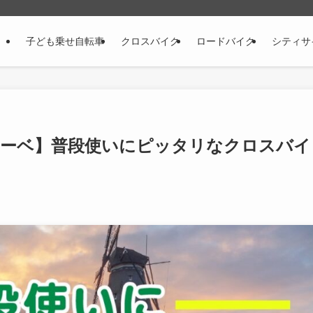
子ども乗せ自転車
クロスバイク
ロードバイク
シティサ
BE/リーベ】普段使いにピッタリなクロスバイ