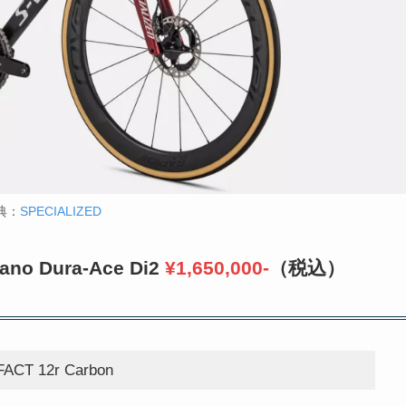
典：
SPECIALIZED
ano Dura-Ace Di2
¥1,650,000-
（税込）
FACT 12r Carbon