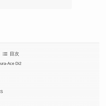
目次
ura-Ace Di2
XS